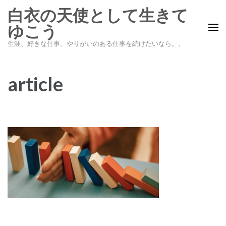
コ
白衣の天使として生きて
ン
ゆこう
テ
生涯、好きな仕事、やりがいのある仕事を続けたいなら。。
ン
ツ
へ
article
ス
キ
ッ
プ
(Enter
を
押
す)